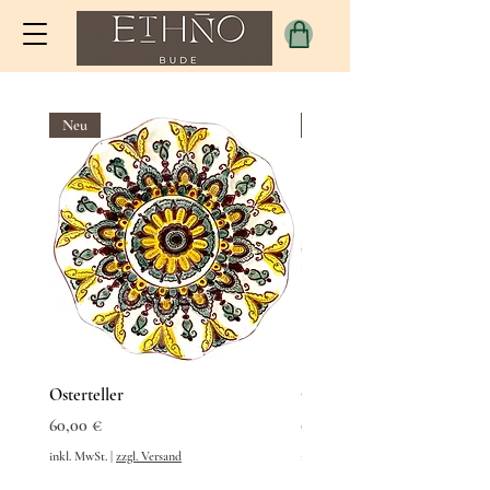
Neu
Neu
Osterteller
Osterteller
Preis
Preis
60,00 €
60,00 €
inkl. MwSt.
|
zzgl. Versand
inkl. MwSt.