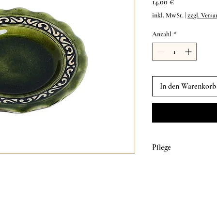
Preis
14,00 €
inkl. MwSt.
|
zzgl. Versa
Anzahl
*
In den Warenkorb
Pflege
Spülmaschinengeeignet.
Man empfiehlt, die Ker
Temperaturschwankungen
sehr heißer Flüssigkeit i
minimalen Rissbildungen
Keramikprodukt in den 